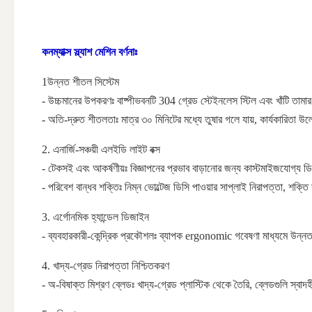
কনম্যাক্স স্ল্যাশ মেশিন বর্ণনাঃ
1উন্নত শীতল সিস্টেম
- উচ্চমানের উপকরণঃ বাষ্পীভবনটি 304 গ্রেড স্টেইনলেস স্টিল এবং খাঁটি তামার পা
- অতি-দ্রুত শীতলতাঃ মাত্র ৩০ মিনিটের মধ্যে তুষার গলে যায়, কার্যকারিত
2. এনার্জি-সঞ্চয়ী এলইডি লাইট বক্স
- টেকসই এবং আকর্ষণীয়ঃ বিজ্ঞাপনের প্রভাব বাড়ানোর জন্য কাস্টমাইজযোগ্য ডি
- পরিবেশ বান্ধব শক্তিঃ নিম্ন ভোল্টেজ ডিসি পাওয়ার সাপ্লাই নিরাপত্তা, শক্ত
3. এর্গোনমিক হ্যান্ডেল ডিজাইন
- ব্যবহারকারী-কেন্দ্রিক প্রকৌশলঃ ব্যাপক ergonomic গবেষণা মাধ্যমে উন্নত, হ্য
4. খাদ্য-গ্রেড নিরাপত্তা নিশ্চিতকরণ
- অ-বিষাক্ত মিশ্রণ ব্লেডঃ খাদ্য-গ্রেড প্লাস্টিক থেকে তৈরি, ব্লেডগুলি স্বাদহ