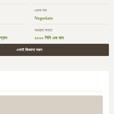
একক দাম
Negotiate
সরবরাহ ক্ষমতা
প্যাল
২০০০ পিসি এক মাস
এখনই জিজ্ঞাসা করুন