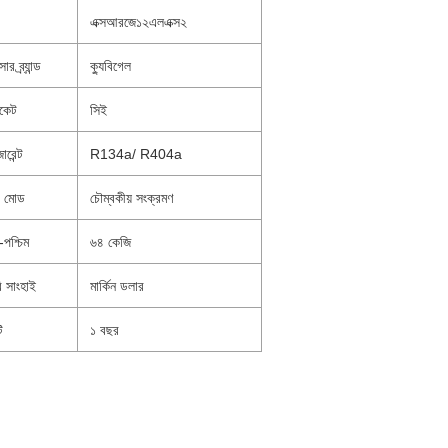
এক্সআরজে১২এলএক্স২
ার ব্র্যান্ড
ক্যুবিগেল
িকেট
সিই
ারেন্ট
R134a/ R404a
ভ মোড
চৌম্বকীয় সংক্রমণ
পশ্চিম
৬৪ কেজি
 সাংহাই
মার্কিন ডলার
ি
১ বছর