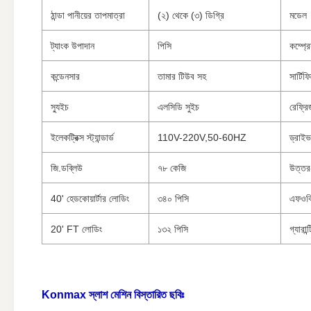
ঠান্ডা পানীয়ের তাপমাত্রা
(২) থেকে (৩) ডিগ্রি
মডেল
ট্যাংক উপাদান
পিসি
কম্প্রেস
কন্ডেনসার
তামার টিউব সহ
সার্টিফ
স্যুইচ
এলসিডি সুইচ
রেফ্রিজ
ইলেকট্রিক্স স্ট্যান্ডার্ড
110V-220V,50-60HZ
ড্রাই
জি.ডব্লিউ
৭৮ কেজি
উত্তর-
40' হেডকোয়ার্টার লোডিং
৩৪০ পিসি
এফওবি
20' FT লোডিং
১৩২ পিসি
গ্যারান্ট
Konmax স্লাশ মেশিন
বিস্তারিত ছবিঃ