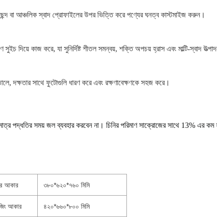
ী পছন্দ বা আঞ্চলিক স্বাদ প্রোফাইলের উপর ভিত্তি করে পণ্যের ঘনত্ব কাস্টমাইজ করুন।
্রণ সুইচ দিয়ে কাজ করে, যা সুনির্দিষ্ট শীতল সমন্বয়, শক্তি অপচয় হ্রাস এবং মাল্টি-স্বাদ উত্
রে তোলে, দক্ষতার সাথে ফুটোগুলি ধারণ করে এবং রক্ষণাবেক্ষণকে সহজ করে।
লমাত্র পদ্ধতির সময় জল ব্যবহার করবেন না। চিনির পরিমাণ সাক্রোজের সাথে 13% এর কম
ের আকার
৩৮০*৬২০*৭৬০ মিমি
েজিং আকার
৪২০*৬৬০*৮০০ মিমি