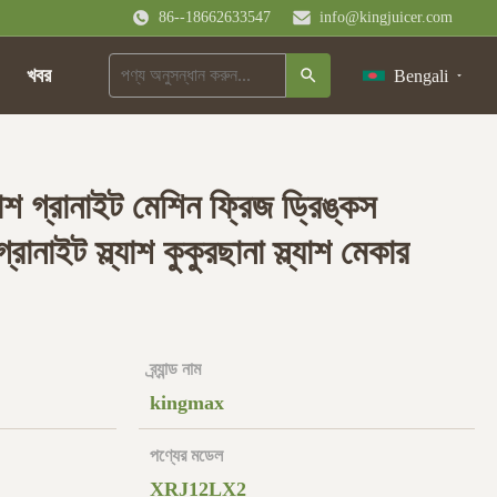
86--18662633547
info@kingjuicer.com
খবর
Bengali
ল্যাশ গ্রানাইট মেশিন ফ্রিজ ড্রিঙ্কস
রানাইট স্ল্যাশ কুকুরছানা স্ল্যাশ মেকার
ব্র্যান্ড নাম
kingmax
পণ্যের মডেল
XRJ12LX2