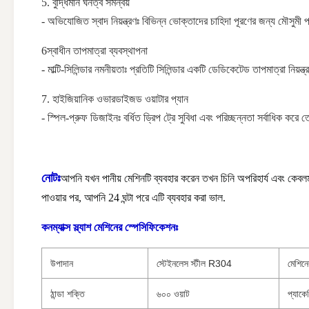
5. বুদ্ধিমান ঘনত্ব সমন্বয়
- অভিযোজিত স্বাদ নিয়ন্ত্রণঃ বিভিন্ন ভোক্তাদের চাহিদা পূরণের জন্য মৌসুম
6স্বাধীন তাপমাত্রা ব্যবস্থাপনা
- মাল্টি-সিলিন্ডার নমনীয়তাঃ প্রতিটি সিলিন্ডার একটি ডেডিকেটেড তাপমাত্রা নিয়ন্ত
7. হাইজিয়ানিক ওভারডাইজড ওয়াটার প্যান
- স্পিল-প্রুফ ডিজাইনঃ বর্ধিত ড্রিপ ট্রে সুবিধা এবং পরিচ্ছন্নতা সর্বাধিক ক
নোটঃ
আপনি যখন পানীয় মেশিনটি ব্যবহার করেন তখন চিনি অপরিহার্য এবং কেব
পাওয়ার পর, আপনি 24 ঘন্টা পরে এটি ব্যবহার করা ভাল.
কনম্যাক্স স্ল্যাশ মেশিনের স্পেসিফিকেশনঃ
উপাদান
স্টেইনলেস স্টীল R304
মেশিন
ঠান্ডা শক্তি
৬০০ ওয়াট
প্যাক