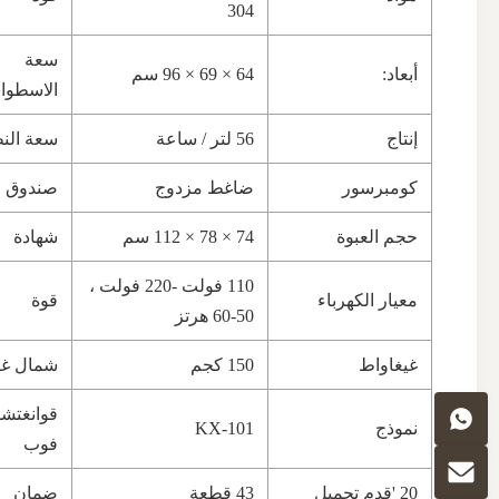
304
سعة
أبعاد:
64 × 69 × 96 سم
الاسطوان
إنتاج
56 لتر / ساعة
سعة الن
كومبرسور
ضاغط مزدوج
صندوق 
حجم العبوة
74 × 78 × 112 سم
شهادة
110 فولت -220 فولت ،
معيار الكهرباء
قوة
50-60 هرتز
غيغاواط
150 كجم
شمال غ
قوانغتشو
نموذج
KX-101
فوب
20 'قدم تحميل
43 قطعة
ضمان