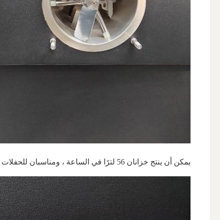
يمكن أن ينتج خزانان 56 لترًا في الساعة ، ومناسبان للحفلات والمدرسة ، ويمكنهما الإنتاج في غضون 10 دقائق ، وبسرعة كبيرة