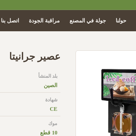
حولنا
جولة في المصنع
مراقبة الجودة
اتصل بنا
عصير جرانيتا
بلد المنشأ
الصين
شهادة
CE
موك
10 قطع