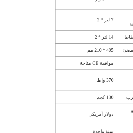
7 لتر * 2
ة
طاط
14 لتر * 2
مضئ
405 * 210 مم
موافقة CE متاحة
370 واط
رب
130 كجم
دولار أمريكي
سنة واحدة