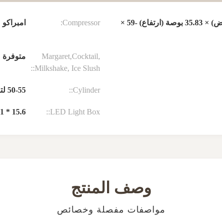
23.23 بوصة (طول) × 26.28 بوصة (عرض) × 35.83 بوصة (ارتفاع) -59 ×
Compressor:
امبراكو
Margaret,Cocktail,
متوفرة
Milkshake, Ice Slush::
Cylinder::
50-55 لتر / ساعة
LED Light Box::
15.6 * 8.1 بوصة
وصف المنتج
مواصفات مفصلة وخصائص