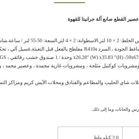
ير القطع صانع آلة جرانيتا للقهوة
 ، تحكم مؤقت ، حماية ضد التيار الزائد.
ومشروبات كوكتيل مثلجة ، ومشروبات غازية مجمدة ، وعصير مجمد ، و
ات شاي الحليب والمطاعم والفنادق ومحلات الآيس كريم ومراكز التسو
رس والحانات وما إلى ذلك.
2.0 كيلو واط