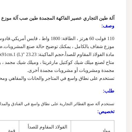
آلة طين التجاري عصير الفاكهة المجمدة طين صب آلة موزع عص
وصف:
110 فولت 60 هرتز ، الطاقة: 1800 واط ، قابس أمريكي.قادوس الخلط: 2 × 10 لتر.الاسطوانة: 2 × 4 لتر.السعة: 50-55 لتر / ساعة.شاشة تعمل باللمس 4.3 بوصة ، مع صندوق إضاءة إعلاني.
موزع شفاف بالكامل ، يمكنك توضيح حالة صنع المشروبات.ضاغط الجودة ، المبرد R410a مفلطح بالفعل قبل التعبئة.غسيل آلي
مادة الفولاذ المقاوم للصدأ.حجم الماكينة: 23.23 "(L) x26.28" (W) x35.83 "(H) -59x67x91cm.1 وحدة / 1 صندوق خشب رقائقي ، NW: 105KGS.
متاح لصنع ميلك شيك كوكتيل مارغريتا ، وميلك شيك مجمد ، 
مجمدة ومشروبات أو مشروبات مجمدة أخرى.
تستخدم على نطاق واسع في المتاجر والحانات والمقاهي ومحل
طلب:
تستخدم آلة صنع الفطائر التجارية على نطاق واسع في الفنادق والمدا
تخصيص:
الفولاذ المقاوم للصدأ
مواد
قوة