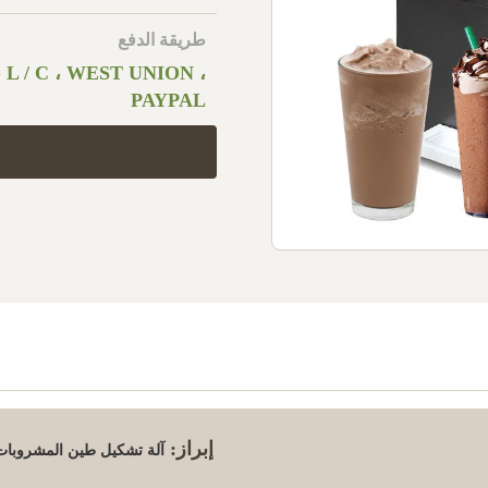
طريقة الدفع
، L / C ، WEST UNION ،
PAYPAL
إبراز:
آلة تشكيل طين المشروبات