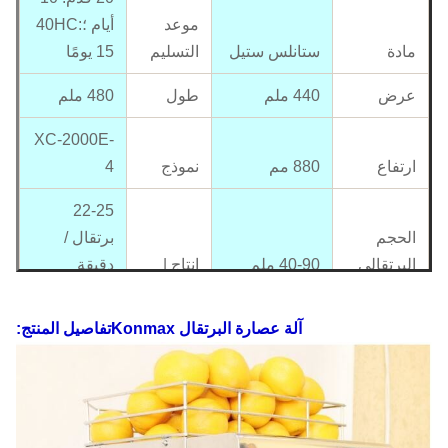
موعد
أيام ؛40HC:
مادة
ستانلس ستيل
التسليم
15 يومًا
عرض
440 ملم
طول
480 ملم
XC-2000E-
ارتفاع
880 مم
نموذج
4
22-25
الحجم
برتقال /
البرتقالي
40-90 ملم
انتاج |
دقيقة
حجم
490 * 450 *
موافقة CE
آلة عصارة البرتقال Konmax
تفاصيل المنتج:
العبوة
890 مم
شهادة
متاحة
110 فولت
معيار
-220 فولت ،
120 واط /
الكهرباء
50-60 هرتز
قوة
250 واط