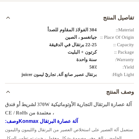
تفاصيل المنتج
Material::
304 الفولاذ المقاوم للصدأ
Place Of Origin ::
جيانغسو ، الصين
Capacity ::
22-25 برتقال في الدقيقة
Package ::
كرتون + البليت
Warranty:
سنة واحدة
50٪
Yield:
,
High Light:
برتقال عصير صانع آلة
تجاريّ ليمون juicer
وصف المنتج
آلة عصارة البرتقال التجارية الأوتوماتيكية 370W لشريط أو فندق
، معتمدة من CE / RoHs
آلة عصارة البرتقال Konmax
وصف:
ستعمل آلة العصير على استخلاص العصير من البرتقال والليمون والليمون
الحامض ، إلخ. وهي مصممة بشكل معقول ، حيث تم تطوير الهيكل