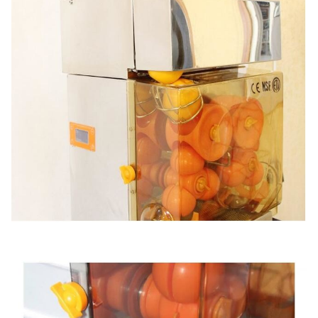
شمال
غيغاواط
62 كجم
غرب
56 كجم
40 'HQ
فوب
دولار
تحميل
210 قطع
شنغهاي
أمريكي
20 'قدم
تحميل
88 قطعة
ضمان
سنة واحدة