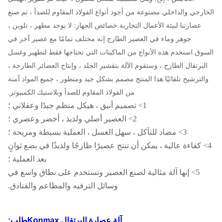
الخارجي والداخلي.مصنوعة من أجود أنواع الفولاذ المقاوم للصدأ ، تم صنع
عصارتنا لبيئة الأعمال التجارية.خصائص الجهاز: لا يوجد مطهر ، تلوين ،
جوهر وماء في العصير الطازج.إنه مختلف تمامًا مع عصير آخر في
السوق.استخدم هذه الأنواع من الماكينات التي تحتاجها فقط لتطهير وغسل
البرتقال الطازج ، وستقوم الآلة بتقشير الجلد ، وإنتاج العصائر الطازجة ،
والترشيح تلقائيًا.هذا المنتج مصمم بشكل جيد ومتطور ، جميع المواد آمنة
من الفولاذ المقاوم للصدأ وبلاستيك الكمبيوتر.
1> تصميم أنيق ، هيكل منظم جيدًا وعقلاني ؛
2> العصير أصلي ولذيذ ، أخضر وعصري ؛
3> مضاد للتآكل ، سهل الغسل ، العملية بسيطة ومريحة ؛
4> كفاءة عالية ، يمكن أن تنتج عصيرًا طازجًا ولذيذًا في بضع ثوانٍ
بعد العملية ؛
5> إنها آلة مثالية لصنع العصير وتستخدم على نطاق واسع في
وسائل الترفيه والمطاعم والفنادق.
آلة عصارة البرتقال Konmax
طلب: