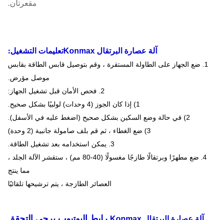
مقعرتان.
آلة عصارة البرتقال Konmax
تعليمات التشغيل:
1. ضع الجهاز على الطاولة المستقرة ، وقم بتوصيل قابس الطاقة بقابس
موصل مؤرض.
2. فحص الأمان قبل تشغيل الجهاز:
1) إذا كان الجوز (4 وحدات) لولبيًا بشكل صحيح.
2) في حالة وضع السكين بشكل صحيح (اضغط عليه في الأسفل).
3) ضع الغطاء ، ثم قم بلف صامولة جانبية (2 وحدة)
3. يمكن استخدامه بعد تشغيل الطاقة.
4. ضع مطهرًا وبرتقالًا طازجًا مغسولًا (40-80 مم) ، ستقشر الآلة الجلد ،
مما ينتج
العصائر الطازجة ، يتم ترشيحها تلقائيًا
رابط اليوتيوب يرجى التحقق
آلة عصارة البرتقال Konmax