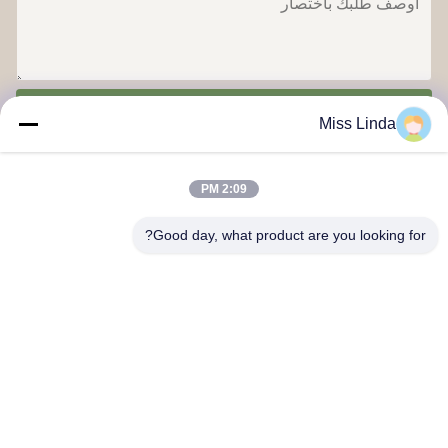
ارسل
Miss Linda
2:09 PM
Good day, what product are you looking for?
إنجازات الكفاءة العلامة التجارية النزاهة تعطي مستقبلًا
اتصل بنا
العنوان: إضافة: الوحدة 04,7/F، برج الطريق السريع، رقم 33 طريق
مونغ كوك، كولون، هونغ كونغ
info@kingjuicer.com