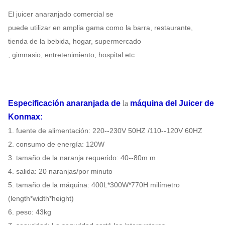
El juicer anaranjado comercial se
puede utilizar en amplia gama como la barra, restaurante,
tienda de la bebida, hogar, supermercado
, gimnasio, entretenimiento, hospital etc
Especificación
anaranjada de
la
máquina del Juicer
de
Konmax
:
1. fuente de alimentación: 220--230V 50HZ /110--120V 60HZ
2. consumo de energía: 120W
3. tamaño de la naranja requerido: 40--80m m
4. salida: 20 naranjas/por minuto
5. tamaño de la máquina: 400L*300W*770H milímetro
(length*width*height)
6. peso: 43kg