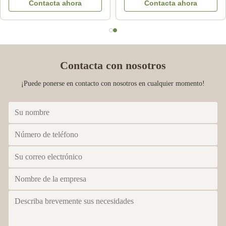
Contacta ahora
Contacta ahora
tanque del hielo de la
la nota
máquina doble del
aguanieve
Contacta con nosotros
¡Puede ponerse en contacto con nosotros en cualquier momento!