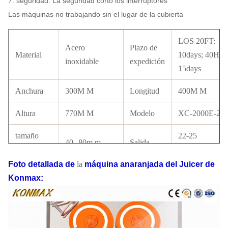
7. seguridad: La seguridad cortó los interruptores
Las máquinas no trabajando sin el lugar de la cubierta
LOS 20FT:
Acero
Plazo de
Material
10days; 40HQ:
inoxidable
expedición
15days
Anchura
300M M
Longitud
400M M
Altura
770M M
Modelo
XC-2000E-2
tamaño
22-25
40--80m m
Salida
anaranjado
naranjas/minut
Foto detallada
de
la
máquina anaranjada
del
Juicer
de
Tamaño
410*310*780M
Aprobación del
Konmax
:
Certificado
del paquete
M
CE disponible
Estándar
110V-220V, 50-
de las
Poder
120W