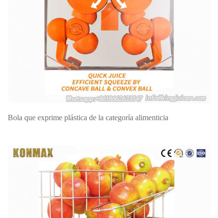
60HZ
eléctricas
G.W
48KG
N.W
42KG
40'
MANDO
cargamento
290PCS
USD
Shangai
del HQ
20'
cargamento
120PCS
Garantía
1 año
Bola que exprime plástica de la categoría alimenticia
del pie