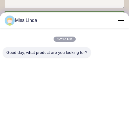
Envío
Miss Linda
12:12 PM
Good day, what product are you looking for?
Logros de eficiencia La integridad determina el futuro
Contacta con nosotros
Dirección: Añadir: UNIDAD 04,7/F, BRIGHT WAY TOWER, NO.
33 MONG KOK ROAD, KOWLOON, Hong Kong
info@kingjuicer.com
Teléfono: 86--18662633547