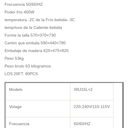
Frecuencia 50/60/HZ
Poder frío 400W
temperatura -2C de la Frío-bebida--3C
temprture de la Caliente-bebida
Forme la talla 570×370×730
Cartón que embala 590×440×780
Embalaje de madera 625×475×820
Peso 53kg
Peso bruto 63 kilogramos
LOS 20FT: 90PCS
Modelo
XRJ15L×2
Votage
220-240V/110-115V
Frecuencia
50/60/HZ