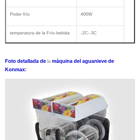
Poder frío
400W
temperatura de la Frío-bebida
-2C--3C
temprture de la Caliente-bebida
Foto detallada
de
la
máquina
del
aguanieve
de
Konmax
:
Tamaño de la forma
570×370×730
Embalaje del cartón
590×440×780
Embalaje de madera
625×475×820
Peso
53