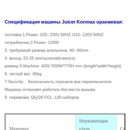
Спецификация
машины Juicer Konmax
оранжевая:
поставка 1.Power: 220--230V 50HZ /110--120V 60HZ
потребление 2.Power: 120W
3. требуемый размер апельсина: 40--90mm
4. выход: 22-25 апельсинов/в минуту
размер 5.Machine: 400L*300W*770H mm (length*width*height)
6. чистый вес: 45kg
7.Security: Безопасность отрезала вне переключатели
Машины остановят работать без места крышки.
8. перевозка: Qty/20 FCL: 120 наборов
Нержавеющая
Материал
сталь
Срок