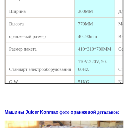
Ширина
300MM
Дли
Высота
770MM
Мод
оранжевый размер
40--90mm
Вых
Размер пакета
410*310*780MM
Серт
110V-220V, 50-
Стандарт электрооборудования
60HZ
Сил
G.W
51KG
N.W
40' загрузка HQ
290PCS
ОБМ
20' загрузка FT
120PCS
Гара
Машины Juicer Konmax
фото
оранжевой
детальное: