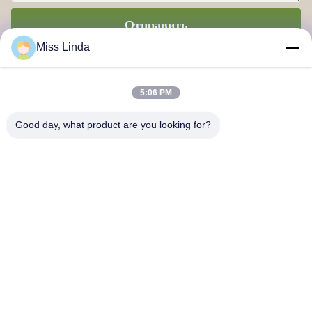
Отправить
Miss Linda
5:06 PM
Good day, what product are you looking for?
Достижения по эффективности Бренд Честность определяет
будущее
Свяжитесь с нами
Адрес: Добавить: ОБЩЕСТВО 04,7/F, BRIGHT WAY TOWER,
No 33 MONG KOK ROAD, KOWLOON, Гонконг
info@kingjuicer.com
Телефон: 86--18662633547