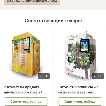
экстрактор апельсинового сока
Сопутствующие товары
VIDEO
VIDEO
ка
Автомат апельсинового
Автомат по продаже
сока оплаты примечания
апельсинового сока 2
с системой охлаждения
часа
с
Свяжитесь сейчас
Свяжитесь сейча