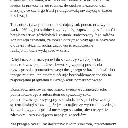
działanie chłodzenia, aby zachować świeżość soku.Wydajność
sprężarki przyczynia się również do ogólnej niezawodności
maszyny, co czyni go trwałą i długotrwałą inwestycją w każdej
lokalizacji.
Ten automatyczny automat sprzedający sok pomarańczowy o
wadze 260 kg jest solidny i wytrzymały, zapewniając stabilność i
bezpieczeństwo gdziekolwiek zostanie umieszczony.Jego solidna
konstrukcja zapewnia, że może wytrzymać wymagania obszarów
o dużym natężeniu ruchu, zachowując jednocześnie
funkcjonalność i wydajność w czasie.
Dzięki naszemu maszynowi do sprzedaży świeżego soku
pomarańczowego, możesz cieszyć się wygodą posiadania
pysznego soku pomarańczowego dostępnego w każdej chwili.lub
innego miejsca, ten automat oferuje bezproblemowy sposób na
zaspokojenie pragnienia świeżego soku pomarańczowego.
Doświadcz niezrównanego smaku świeżo wyciśniętego soku
pomarańczowego z automatem do sprzedaży soku
pomarańczowego.Przystępny w obsłudze design i niezawodny
system obsługi sprawiają, że jest to najlepszy wybór dla każdego,
kto szuka wygodnego i skutecznego sposobu, aby cieszyć się
zdrowym i orzeźwiającym napojem w podróży.
Nie przegap okazji, by dostarczyć swoim klientom, pracownikom