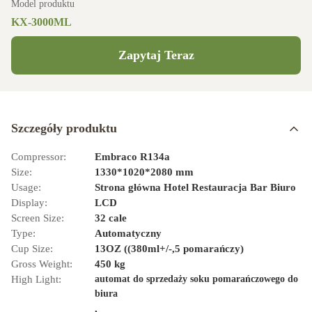
Model produktu
KX-3000ML
Zapytaj Teraz
Szczegóły produktu
Compressor:
Embraco R134a
Size:
1330*1020*2080 mm
Usage:
Strona główna Hotel Restauracja Bar Biuro
Display:
LCD
Screen Size:
32 cale
Type:
Automatyczny
Cup Size:
13OZ ((380ml+/-,5 pomarańczy)
Gross Weight:
450 kg
High Light:
automat do sprzedaży soku pomarańczowego do
biura
,