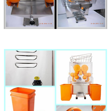
centrali 40'
290 SZTUK
Szanghaj
USD
Ładowanie 20'
FT
120 SZTUK
Gwarancja
1 rok