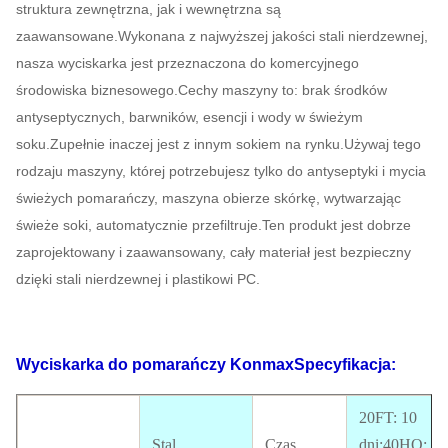
struktura zewnętrzna, jak i wewnętrzna są
zaawansowane.Wykonana z najwyższej jakości stali nierdzewnej,
nasza wyciskarka jest przeznaczona do komercyjnego
środowiska biznesowego.Cechy maszyny to: brak środków
antyseptycznych, barwników, esencji i wody w świeżym
soku.Zupełnie inaczej jest z innym sokiem na rynku.Używaj tego
rodzaju maszyny, której potrzebujesz tylko do antyseptyki i mycia
świeżych pomarańczy, maszyna obierze skórkę, wytwarzając
świeże soki, automatycznie przefiltruje.Ten produkt jest dobrze
zaprojektowany i zaawansowany, cały materiał jest bezpieczny
dzięki stali nierdzewnej i plastikowi PC.
Wyciskarka do pomarańczy Konmax
Specyfikacja:
20FT: 10
Stal
Czas
dni;40HQ: 15