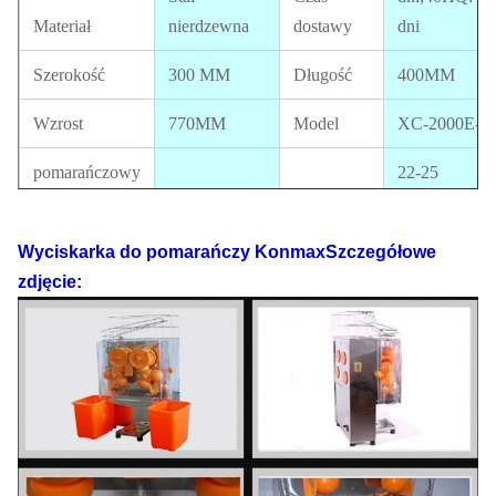
Materiał
nierdzewna
dostawy
dni
Szerokość
300 MM
Długość
400MM
Wzrost
770MM
Model
XC-2000E-2
pomarańczowy
22-25
rozmiar
40--80mm
Wyjście
pomarańczy/
Wielkość
410*310*780
Dostępna
Wyciskarka do pomarańczy Konmax
Szczegółowe
paczki
MM
Certyfikat
aprobata CE
zdjęcie:
Elektryka
110 V-220 V,
Standard
50-60 Hz
Moc
120W
północny
GW
48 kg
zachód
42 kg
Ładowanie
FOB