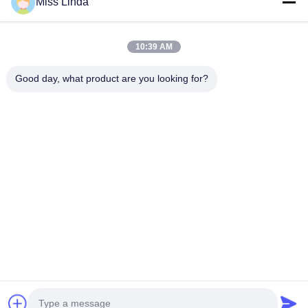
Miss Linda
10:39 AM
Good day, what product are you looking for?
Efektywność marki Niezawodność kształtuje przyszłość
Skontaktuj się z nami
Adres: Dodaj: jednostka 04,7/F, BRIGHT WAY TOWER, nr 33
MONG KOK ROAD, KOWLOON, HONG KONG
info@kingjuicer.com
Tel.: 86--18662633547