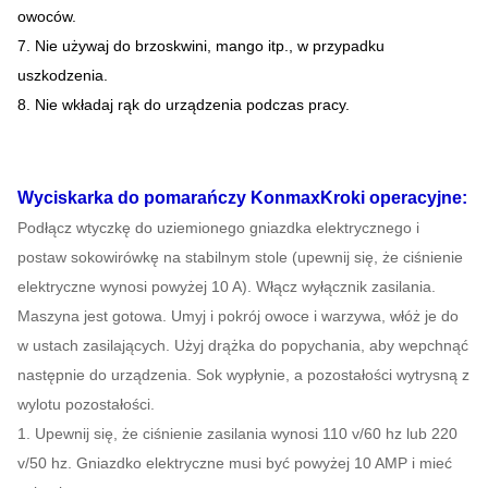
owoców.
7. Nie używaj do brzoskwini, mango itp., w przypadku
uszkodzenia.
8. Nie wkładaj rąk do urządzenia podczas pracy.
Wyciskarka do pomarańczy Konmax
Kroki operacyjne:
Podłącz wtyczkę do uziemionego gniazdka elektrycznego i
postaw sokowirówkę na stabilnym stole (upewnij się, że ciśnienie
elektryczne wynosi powyżej 10 A). Włącz wyłącznik zasilania.
Maszyna jest gotowa. Umyj i pokrój owoce i warzywa, włóż je do
w ustach zasilających. Użyj drążka do popychania, aby wepchnąć
następnie do urządzenia. Sok wypłynie, a pozostałości wytrysną z
wylotu pozostałości.
1. Upewnij się, że ciśnienie zasilania wynosi 110 v/60 hz lub 220
v/50 hz. Gniazdko elektryczne musi być powyżej 10 AMP i mieć