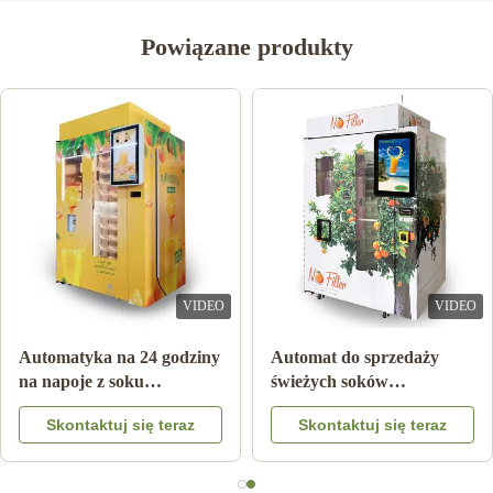
Powiązane produkty
VIDEO
VIDEO
a Płatność Automat z
Automatyka na 24 godziny
Auto
em pomarańczowym z
na napoje z soku
świe
emem chłodzenia
pomarańczowego
poma
kontaktuj się teraz
Skontaktuj się teraz
S