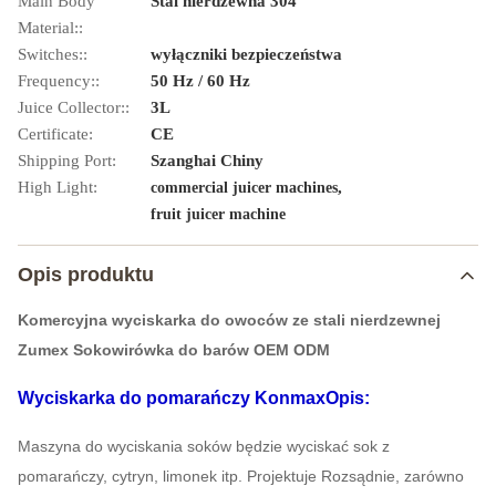
Main Body
Stal nierdzewna 304
Material::
Switches::
wyłączniki bezpieczeństwa
Frequency::
50 Hz / 60 Hz
Juice Collector::
3L
Certificate:
CE
Shipping Port:
Szanghai Chiny
High Light:
,
commercial juicer machines
fruit juicer machine
Opis produktu
Komercyjna wyciskarka do owoców ze stali nierdzewnej
Zumex Sokowirówka do barów OEM ODM
Wyciskarka do pomarańczy Konmax
Opis:
Maszyna do wyciskania soków będzie wyciskać sok z
pomarańczy, cytryn, limonek itp. Projektuje Rozsądnie, zarówno