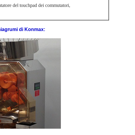
utatore del touchpad dei commutatori,
iagrumi
di
Konmax
: