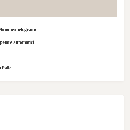
/limone/melograno
 pelare automatici
Pallet
E