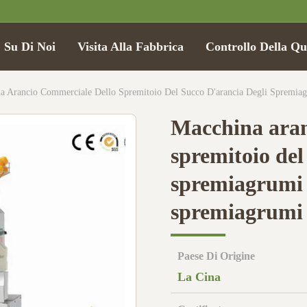
Su Di Noi
Visita Alla Fabbrica
Controllo Della Qu
a Arancio Commerciale Dello Spremitoio Del Succo D'arancia Degli Spremia
Macchina aran
spremitoio del
spremiagrumi d
spremiagrumi
Paese Di Origine
La Cina