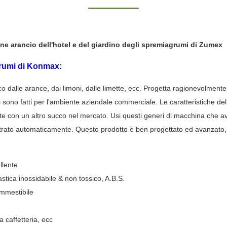
e arancio dell'hotel e del giardino degli spremiagrumi di Zumex
rumi
di
Konmax
:
dalle arance, dai limoni, dalle limette, ecc. Progetta ragionevolmente, 
umi sono fatti per l'ambiente aziendale commerciale. Le caratteristiche de
 con un altro succo nel mercato. Usi questi generi di macchina che avet
ltrato automaticamente. Questo prodotto è ben progettato ed avanzato, tu
llente
lastica inossidabile & non tossico, A.B.S.
ommestibile
la caffetteria, ecc