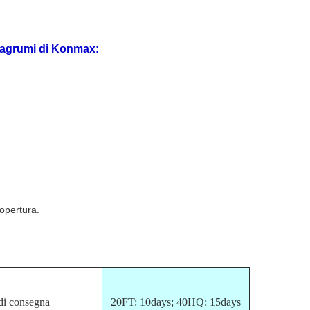
iagrumi
di
Konmax
:
opertura.
di consegna
20FT: 10days; 40HQ: 15days