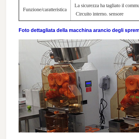
La sicurezza ha tagliato il comm
Funzione/caratteristica
Circuito interno. sensore
Foto dettagliata
della macchina arancio
degli
sprem