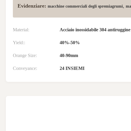
Evidenziare:
,
macchine commerciali degli spremiagrumi
ma
Material:
Acciaio inossidabile 304 antiruggine
Yield::
40%-50%
Orange Size:
40-90mm
Conveyance:
24 INSIEMI