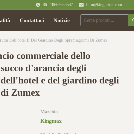
86--18662633547
info@kingjuicer.com
alità
Contattaci
Notizie
grumi Dell'hotel E Del Giardino Degli Spremiagrumi Di Zumex
cio commerciale dello
 succo d'arancia degli
ell'hotel e del giardino degli
 di Zumex
Marchio
Kingmax