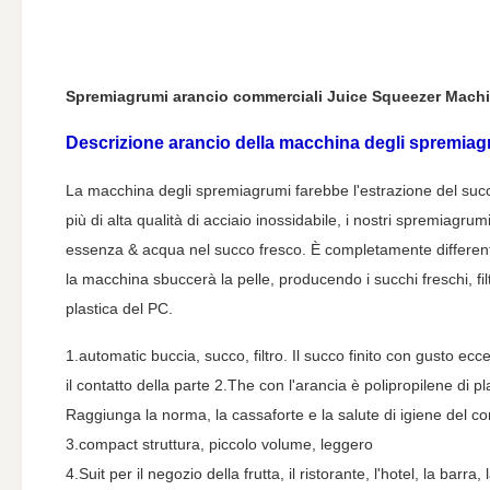
Spremiagrumi arancio commerciali Juice Squeezer Machin
Descrizione
arancio della macchina degli spremiag
La macchina degli spremiagrumi farebbe l'estrazione del succo 
più di alta qualità di acciaio inossidabile, i nostri spremiagr
essenza & acqua nel succo fresco. È completamente differente
la macchina sbuccerà la pelle, producendo i succhi freschi, fi
plastica del PC.
1.automatic buccia, succo, filtro. Il succo finito con gusto ecce
il contatto della parte 2.The con l'arancia è polipropilene di p
Raggiunga la norma, la cassaforte e la salute di igiene del c
3.compact struttura, piccolo volume, leggero
4.Suit per il negozio della frutta, il ristorante, l'hotel, la barra, 