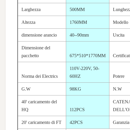
Larghezza
500MM
Lunghez
Altezza
1760MM
Modello
dimensione arancio
40--90mm
Uscita
Dimensione del
pacchetto
675*510*1770MM
Certifica
110V-220V, 50-
Norma dei Electrics
60HZ
Potere
G.W
98KG
N.W
40' caricamento del
CATEN
HQ
112PCS
DELL'O
20' caricamento di FT
42PCS
Garanzia