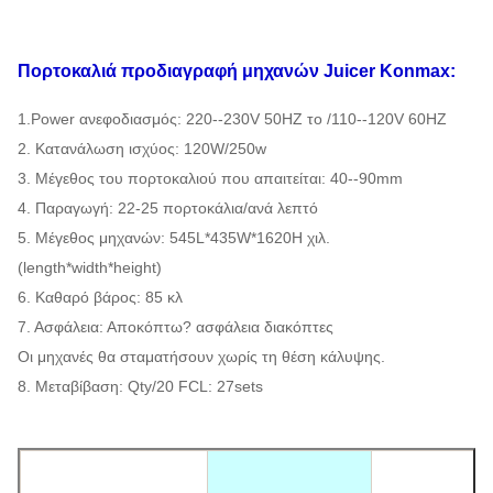
Πορτοκαλιά
προδιαγραφή
μηχανών Juicer
Konmax:
1.Power ανεφοδιασμός: 220--230V 50HZ το /110--120V 60HZ
2. Κατανάλωση ισχύος: 120W/250w
3. Μέγεθος του πορτοκαλιού που απαιτείται: 40--90mm
4. Παραγωγή: 22-25 πορτοκάλια/ανά λεπτό
5. Μέγεθος μηχανών: 545L*435W*1620H χιλ.
(length*width*height)
6. Καθαρό βάρος: 85 κλ
7. Ασφάλεια: Αποκόπτω? ασφάλεια διακόπτες
Οι μηχανές θα σταματήσουν χωρίς τη θέση κάλυψης.
8. Μεταβίβαση: Qty/20 FCL: 27sets