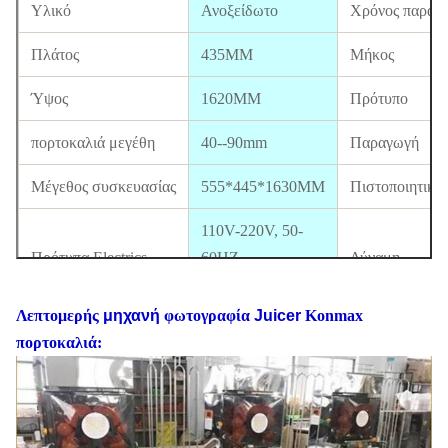
Υλικό
Ανοξείδωτο
Χρόνος παράδ
Πλάτος
435MM
Μήκος
Ύψος
1620MM
Πρότυπο
πορτοκαλιά μεγέθη
40--90mm
Παραγωγή
Μέγεθος συσκευασίας
555*445*1630MM
Πιστοποιητικό
110V-220V, 50-
Πρότυπα Electrics
60HZ
Δύναμη
G.W
91KG
N.W
Λεπτομερής
μηχανή
φωτογραφία
Juicer
Konmax
πορτοκαλιά:
40 " HQloading
66PCS
FOB Σαγκάη
20 " φόρτωση FT
27PCS
Εξουσιοδότησ