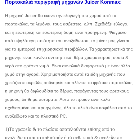
Πορτοκαλιά
περιγραφή
μηχανών Juicer
Konmax:
Η μηχανή Juicer θα έκανε την εξαγωγή του χυμού από τα
πορτοκάλια, τα λεμόνια, τους ασβέστες, κ.λπ. Σχεδιάζει εύλογα,
και η εξωτερική και εσωτερική δομή είναι προηγμένη. Φιαγμένο
από υψηλότερη ποιότητα του ανοξείδωτου, το juicer μας γίνεται
για το εμπορικό επιχειρησιακό περιβάλλον. Τα χαρακτηριστικά της
μηχανής είναι: κανένα αντισηπτικά, θέμα χρωματισμού, ουσία &
νερό στο φρέσκο χυμό. Είναι συνολικά διαφορετικό με έναν άλλο
χυμό στην αγορά. Χρησιμοποιήστε αυτά τα είδη μηχανής που
χρειάζεστε ακριβώς antisepsis και πλένετε τα φρέσκα πορτοκάλια,
η μηχανή θα ξεφλουδίσει το δέρμα, παράγοντας τους φρέσκους
χυμούς, διήθημα αυτόματα. Αυτό το προϊόν είναι καλά
σχεδιασμένο και προηγμένος, όλο το υλικό είναι ασφάλεια από το
ανοξείδωτο και το πλαστικό PC.
1)Το γραφείο & το πλαίσιο αποτελούνται επίσης από το
ανοξείδωτο και το καθιστούν έτσι ανθεκτικό & ανοξείδωτο.