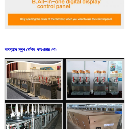
কনম্যাক্স স্লুশ মেশিন
কারখানার শো: