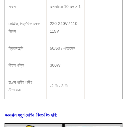
মডেল
এক্সআরজে 10 এল × 1
ভোল্টেজ, বৈদ্যুতিক একক
220-240V / 110-
বিশেষ
115V
ফ্রিকোয়েন্সি
50/60 / এইচজেড
শীতল শক্তি
300W
ঠাণ্ডা পানীয় পানীয়
-2 সি - 3 সি
টেম্পারচার
গরম পানীয় টেম্পারচার
কনম্যাক্স স্লুশ মেশিন
বিস্তারিত ছবি:
আকার আকার
570 × 300 × 730