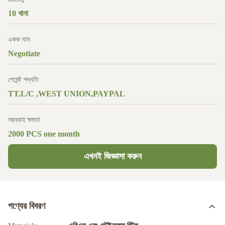
10 খানা
একক দাম
Negotiate
পেমেন্ট পদ্ধতি
TT,L/C ,WEST UNION,PAYPAL
সরবরাহ ক্ষমতা
2000 PCS one month
এখনই জিজ্ঞাসা করুন
পণ্যের বিবরণ