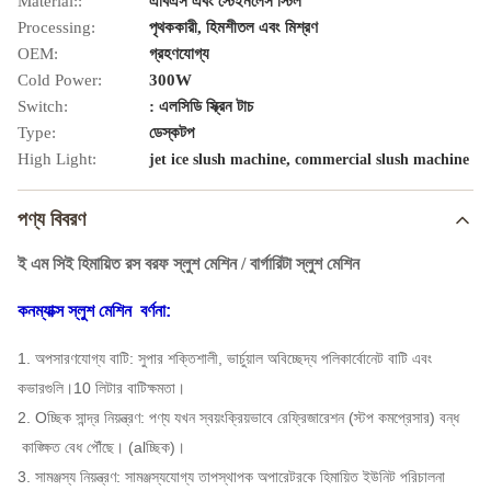
Material::
এবিএস এবং স্টেইনলেস স্টিল
Processing:
পৃথককারী, হিমশীতল এবং মিশ্রণ
OEM:
গ্রহণযোগ্য
Cold Power:
300W
Switch:
: এলসিডি স্ক্রিন টাচ
Type:
ডেস্কটপ
High Light:
,
jet ice slush machine
commercial slush machine
পণ্য বিবরণ
ই এম সিই হিমায়িত রস বরফ স্লুশ মেশিন / বার্গারিটা স্লুশ মেশিন
কনম্যাক্স স্লুশ মেশিন
বর্ণনা:
1. অপসারণযোগ্য বাটি: সুপার শক্তিশালী, ভার্চুয়াল অবিচ্ছেদ্য পলিকার্বোনেট বাটি এবং
কভারগুলি।10 লিটার বাটি
ক্ষমতা।
2. Oচ্ছিক সান্দ্র নিয়ন্ত্রণ: পণ্য যখন স্বয়ংক্রিয়ভাবে রেফ্রিজারেশন (স্টপ কমপ্রেসার) বন্ধ
কাঙ্ক্ষিত বেধ পৌঁছে। (alচ্ছিক)।
3. সামঞ্জস্য নিয়ন্ত্রণ: সামঞ্জস্যযোগ্য তাপস্থাপক অপারেটরকে হিমায়িত ইউনিট পরিচালনা